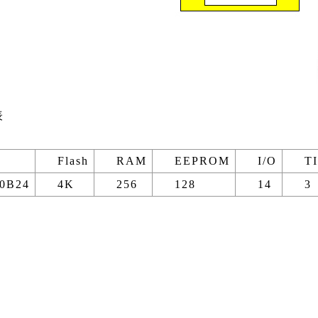
表
Flash
RAM
EEPROM
I/O
T
0B24
4K
256
128
14
3