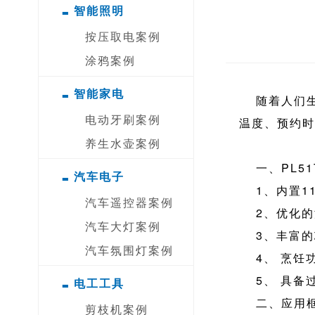
-
智能照明
按压取电案例
涂鸦案例
-
智能家电
随着人们
电动牙刷案例
温度、预约时
养生水壶案例
一、PL5
-
汽车电子
1、内置1
汽车遥控器案例
2、优化的
汽车大灯案例
3、丰富
汽车氛围灯案例
4、 烹
-
5、 具
电工工具
二、应用
剪枝机案例