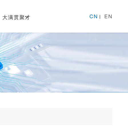
CN
EN
大满贯聚才
丨