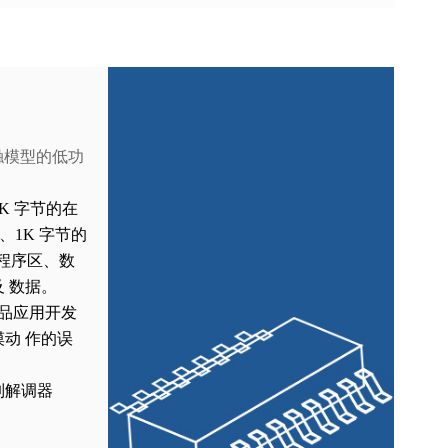
容触模型的低功
6K 字节的在
M、1K
字节的
置程序区、数
及
数据。
品应用开发
摸动
作的误
制解调器