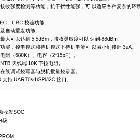
及接收强度检测等功能，抗干扰性能强，可
以适应各种复杂的环
FEC
、
CRC
校验功能。
答及自动重发功能。
率最大可以达到
5.5dBm
，接收灵敏度可以
达到
-88dBm
。
理功能，掉电模式和待机模式下待机电流可
以减小到接近
3uA
。
端电阻（
680K
）、电容（
2*15pF
）。
ANTB
天线端
10K
下拉电阻。
供在线调试烧写器与脱机批量烧录器。
0
支持
UART0&1/SPI/I2C
接口。
频收发
SOC
内核
h
PROM