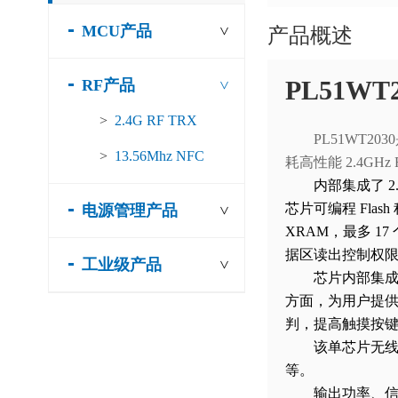
MCU产品
产品概述
>
PL51WT2
RF产品
>
>
2.4G RF TRX
PL51WT20
>
13.56Mhz NFC
耗高性能 2.4GHz
内部集成了 2
芯片可编程 Flas
电源管理产品
>
XRAM，最多 17
据区读出控制权
工业级产品
>
芯片内部集成
方面，为用户提
判，提高触摸按
该单芯片无
等。
输出功率、