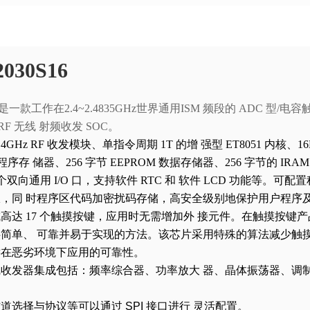
030S16
30是一款工作在2.4~2.4835GHz世界通用ISM
频段的 ADC 型/电
 RF 无线
射频收发 SOC。
.4GHz RF 收发模块、单指令周期 1T 的增
强型 ET8051 内核、1
h 程序存
储器、256 字节 EEPROM 数据存储器、256 字节的 IRA
 个双向通用 I/O 口，支持软件 RTC 和
软件 LCD 功能等。可配
限，同
时程序区代码加密扰码存储，高安全级别地保护用户程序
高达 17 个触摸按键，应用时无需增加外
接元件。在触摸按键产
供简单、
可靠并易于实现的方法。该芯片采用特殊的算法减少触
键在恶劣环境下应用的可靠性。
线收发器集成包括：频率综合器、功率放大
器、晶体振荡器、调
信道选择与协议等可以通过
SPI
接口进行
灵活配置。