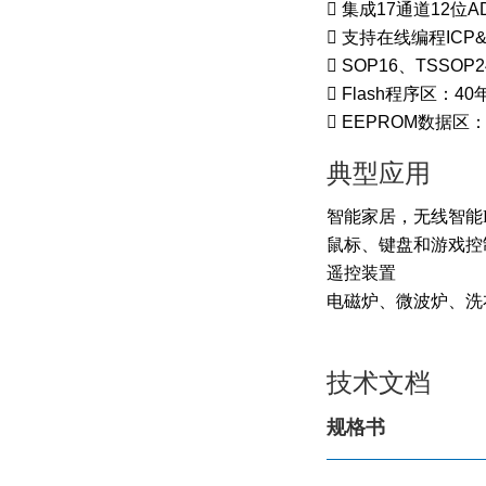

集成
17
通道
12
位
A

支持在线编程
ICP

SOP16
、
TSSOP2

Flash
程序区：
40

EEPROM
数据区
典型应用
智能家居，无线智能
鼠标、键盘和游戏控
遥控装置
电磁炉、微波炉、洗
技术文档
规格书