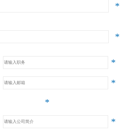
*
*
*
*
*
*