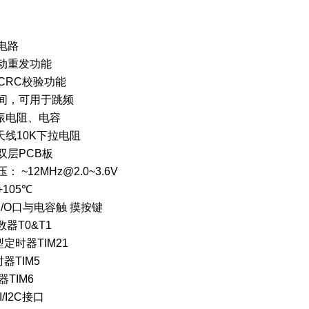
电路
动重发功能
CRC
校验功能
间，可用于跳频
振电阻、电容
天线
10K
下拉电阻
双层
PCB
板
压：
~12MHz@2.0~3.6V
+105
℃
I/O
口与电容触
摸按键
数器
T0&T1
型定时器
TIM21
时器
TIM5
器
TIM6
/I2C
接口