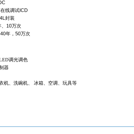
DC
&
在线调试
ICD
4L
封装
年、
10
万次
：
40
年，
50
万次
LED调光调色
制器
衣机、洗碗机、
冰箱、空调、玩具等