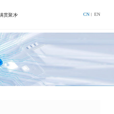
CN
EN
满贯聚才
丨