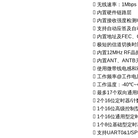

无线速率：
1Mbps

内置硬件链路层

内置接收强度检测

支持自动应答及自

内置地址及
FEC
、

极短的信道切换时

内置
12MHz RF
晶

内置
ANT
、
ANTB

使用微带线电感和

工作频率
@
工作电

工作温度：
-40
℃
~

最多
17
个双向通用

2
个
16
位定时器
/
计

1
个
16
位高级控制

1
个
16
位通用型定

1
个
8
位基础型定时

支持
UART0&1/SPI