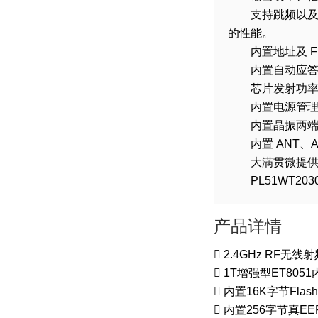
支持跳频以
的性能。
内置地址及
内置自动应
芯片发射功
内置电源管
内置晶振两
内置
ANT
、
大满贯微提
PL51WT203
产品详情

2.4GHz RF
无线射

1T
增强型
ET8051

内置
16K
字节
Flas

内置
256
字节真
EE