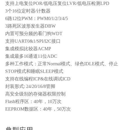
支持上电复位POR/低电压复位LVR/低电压检测LPD
3个16位定时器/计数器
6路12位PWM：PWM0/1/2/3/4/5
3路死区波形发生器DBW
内置可预分频的看门狗WDT
支持UART0&1/SPI/I2C接口
集成模拟比较器ACMP
集成最多16通道11位ADC
多种工作模式：正常Normal模式、绿色IDLE模式、停止
STOP模式和睡眠SLEEP模式
支持在线编程ICP&在线调试ICD
封装形式: 24/20/16/8管脚
高安全级别的存储器权限控制
Flash程序区：40年，10万次
EEPROM数据区：40年，50万次