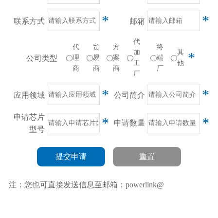
*
*
联系方式
邮箱
代
代
贸
方
终
加
其
*
公司类型
理
易
案
端
工
他
商
商
商
厂
厂
*
*
应用领域
公司简介
申请芯片
*
*
申请数量
型号
提交申请
重置
注：您也可直接发送信息至邮箱：powerlink@