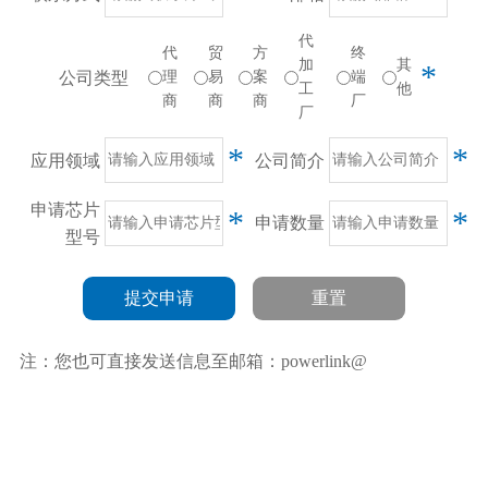
代
代
贸
方
终
加
其
*
公司类型
理
易
案
端
工
他
商
商
商
厂
厂
*
*
应用领域
公司简介
申请芯片
*
*
申请数量
型号
提交申请
重置
注：您也可直接发送信息至邮箱：powerlink@