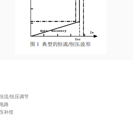
恒流/恒压调节
电路
压补偿