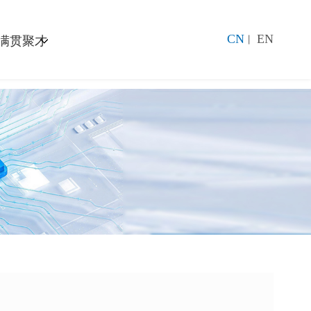
CN
EN
满贯聚才
丨