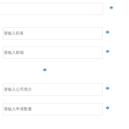
*
*
*
*
*
*